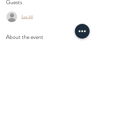
Guests
See All
About the event
Illuminando es una feria mensual de bienestar 
dirigida a la comunidad latina. Este evento cuenta 
con vendedores bilingües en el espacio de 
bienestar y curación de todo el área 
metropolitana de OKC. Nuestras ofertas incluyen 
lecturas de tarot, cacao ceremonial, masajes, 
meditación, comida saludable y más.
Get updates on
all things cosmic