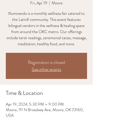
Fri, Apr 19
  |  
Moore
Illuminando is a monthly wellness fair catered to
the LatinX community. This event features
bilingual vendors in the wellness & healing space
from around the OKC metro. Our offerings
include tarot readings, ceremonial cacao, massage,
meditation, healthy food, and more.
Registration is closed
See other events
Time & Location
Apr 19, 2024, 5:30 PM – 9:00 PM
Moore, 111 N Broadway Ave, Moore, OK 73160,
USA